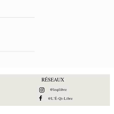
RÉSEAUX
@leq
ilibre
@L'É-Qi-Libre