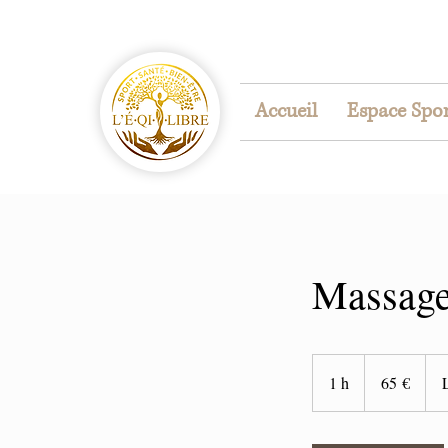
Accueil
Espace Spo
Massage 
65
euros
1 h
1
65 €