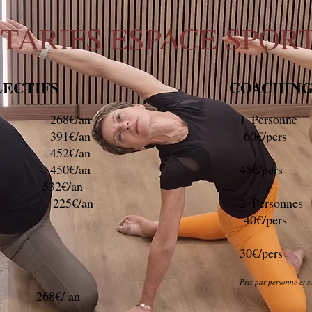
TARIFS ESPACE SPOR
ECTIFS
COACHING 
s 268€/an
1 Pe
s 391€/an
60€/pers
s 452€/an
4
s 450€/an
45€/pers
t + 532€/an
s 225€/an
2 Per
40€/pers
4
30€/pers
Prix par personne et 
ong
268€/ an