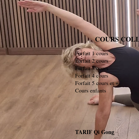
COURS COLL
Forfait 1 cour
Forfait 2 cour
Forfait 3 cour
Forfait 4 cour
Forfait 5 cours e
Cours enfant
TARIF Qi G