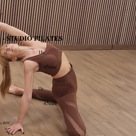
T
- STUDIO PILATES
rsonne 1h:
5mn:
sonnes 1h:
5mn:
sur RDV